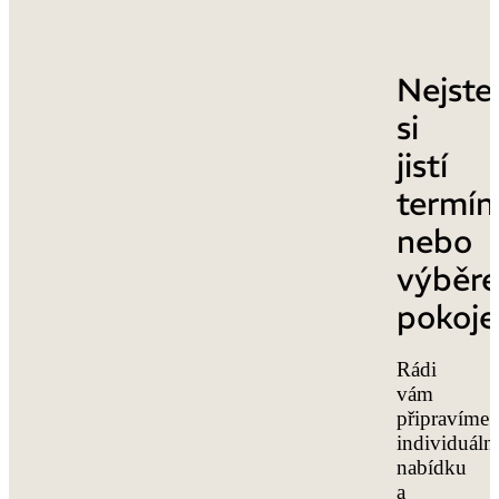
Nejste
si
jistí
termí
nebo
výběr
pokoje
Rádi
vám
připravíme
individuáln
nabídku
a