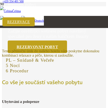
+420 354 401 500
Wellness pobyt
Čeština
BEAUTY QUEEN
English
Deutsch
REZERVACE
Zažijte osvěžující wellness pobyt navržený
speciálně pro ženy s naším balíčkem Beauty
Queen!
REZERVOVAT POBYT
Tento pětinoční únik do našeho hotelu vám poskytne dokonalou
kombinaci relaxace a péče, kterou si zasloužíte.
PL – Snídaně & Večeře
5 Nocí
6 Procedur
Co vše je součástí vašeho pobytu
Ubytování a polopenze