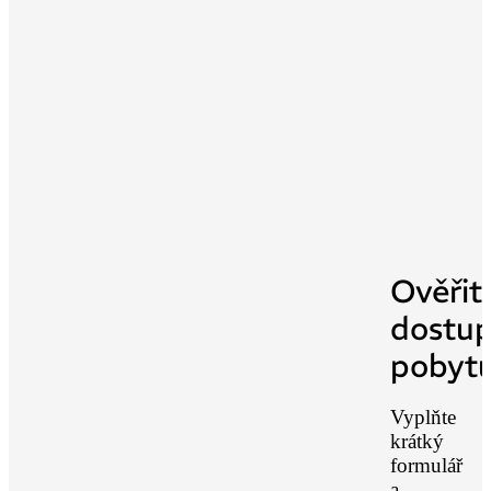
Ověřit
dostu
pobyt
Vyplňte
krátký
formulář
a