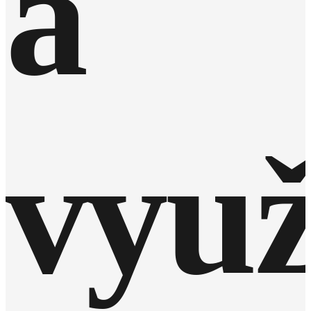
a
využ