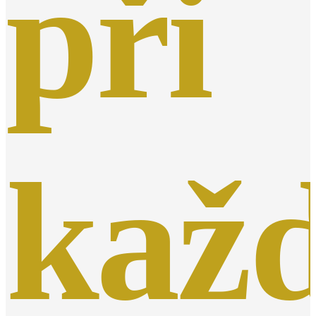
při
kaž