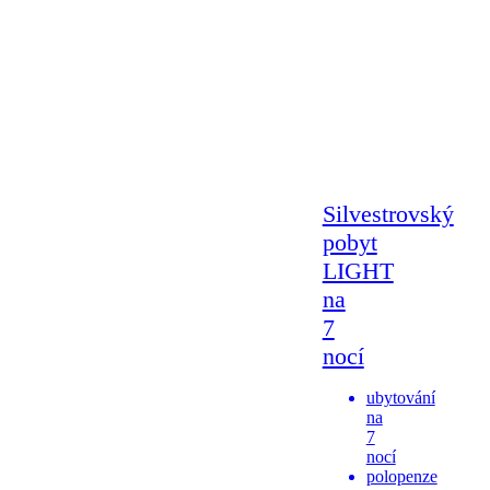
Silvestrovský
pobyt
LIGHT
na
7
nocí
ubytování
na
7
nocí
polopenze