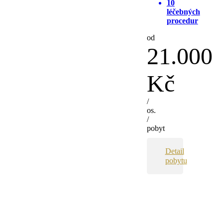
10
léčebných
procedur
od
21.000
Kč
/
os.
/
pobyt
Detail
pobytu