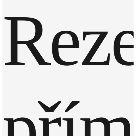
Reze
přím