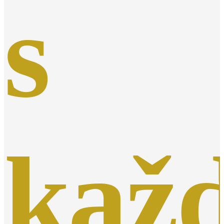
s
kaž