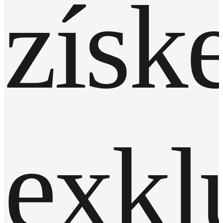
získe
exkl