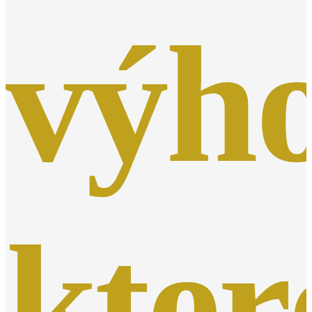
výho
kter