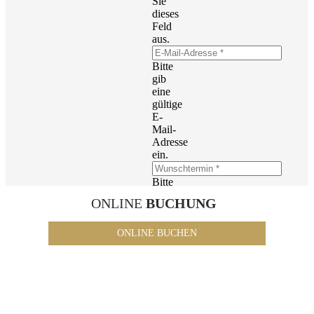
Sie
dieses
Feld
aus.
Bitte
gib
eine
gültige
E-
Mail-
Adresse
ein.
Bitte
füllen
ONLINE
BUCHUNG
Sie
dieses
Feld
ONLINE BUCHEN
aus.
Bitte
füllen
Sie
dieses