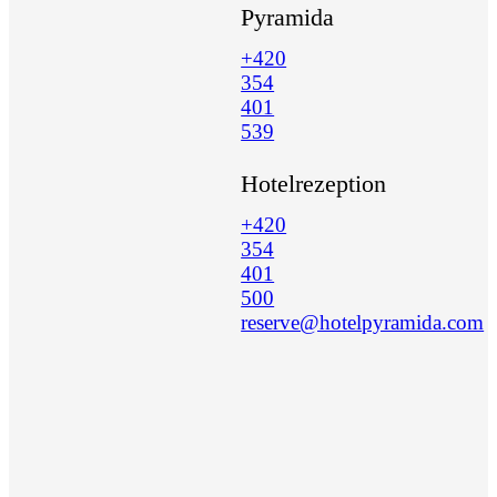
Pyramida
+420
354
401
539
Hotelrezeption
+420
354
401
500
reserve@hotelpyramida.com