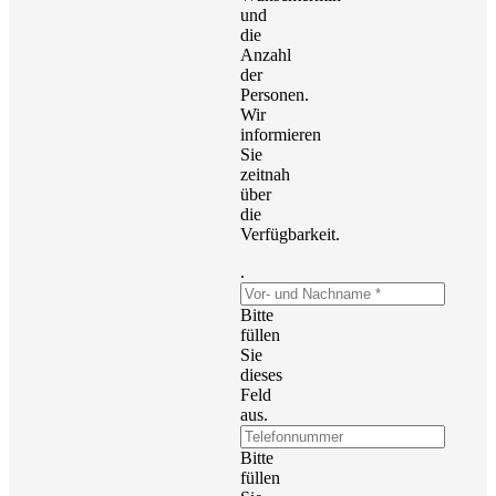
und
die
Anzahl
der
Personen.
Wir
informieren
Sie
zeitnah
über
die
Verfügbarkeit.
.
Bitte
füllen
Sie
dieses
Feld
aus.
Bitte
füllen