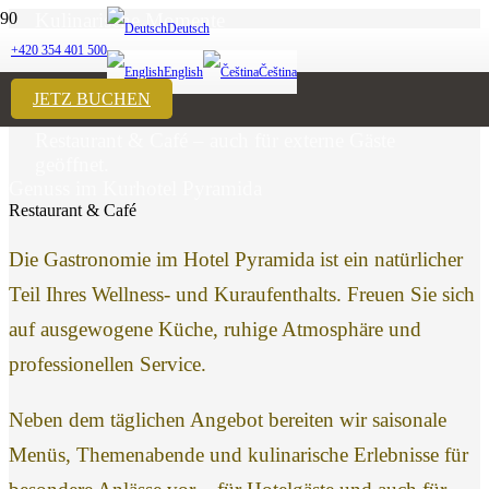
Kulinarische Momente
Deutsch
+420 354 401 500
English
Čeština
GASTRONOMIE
JETZ BUCHEN
Restaurant & Café – auch für externe Gäste
geöffnet.
Genuss im Kurhotel Pyramida
Restaurant & Café
Die Gastronomie im Hotel Pyramida ist ein natürlicher
Teil Ihres Wellness- und Kuraufenthalts. Freuen Sie sich
auf ausgewogene Küche, ruhige Atmosphäre und
professionellen Service.
Neben dem täglichen Angebot bereiten wir saisonale
Menüs, Themenabende und kulinarische Erlebnisse für