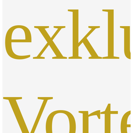
exkl
Vort