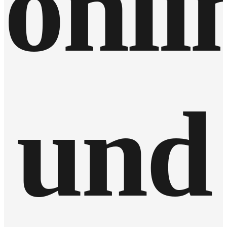
onli
und