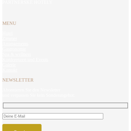
PARTNERSKÉ HOTELY
MENU
Hotel
Zimmer
Arrangements
Gastronomie
Spa & wellness
Konferenzen und Events
Galerie
Kontakt
NEWSLETTER
Abonnieren Sie den Newsletter
und verpassen Sie kein Sonderangebot: