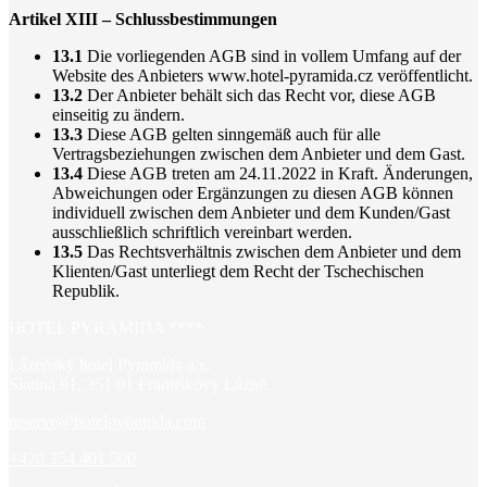
Artikel XIII – Schlussbestimmungen
13.1
Die vorliegenden AGB sind in vollem Umfang auf der
Website des Anbieters www.hotel-pyramida.cz veröffentlicht.
13.2
Der Anbieter behält sich das Recht vor, diese AGB
einseitig zu ändern.
13.3
Diese AGB gelten sinngemäß auch für alle
Vertragsbeziehungen zwischen dem Anbieter und dem Gast.
13.4
Diese AGB treten am 24.11.2022 in Kraft. Änderungen,
Abweichungen oder Ergänzungen zu diesen AGB können
individuell zwischen dem Anbieter und dem Kunden/Gast
ausschließlich schriftlich vereinbart werden.
13.5
Das Rechtsverhältnis zwischen dem Anbieter und dem
Klienten/Gast unterliegt dem Recht der Tschechischen
Republik.
HOTEL PYRAMIDA ****
Lázeňský hotel Pyramida a.s.
Slatina 91, 351 01 Františkovy Lázně
reserve@hotelpyramida.com
+420 354 401 500