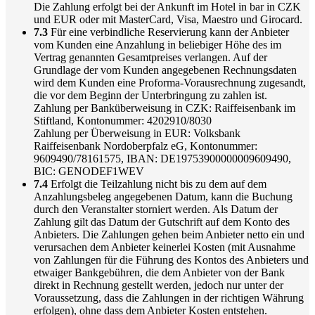
Die Zahlung erfolgt bei der Ankunft im Hotel in bar in CZK
und EUR oder mit MasterCard, Visa, Maestro und Girocard.
7.3
Für eine verbindliche Reservierung kann der Anbieter
vom Kunden eine Anzahlung in beliebiger Höhe des im
Vertrag genannten Gesamtpreises verlangen. Auf der
Grundlage der vom Kunden angegebenen Rechnungsdaten
wird dem Kunden eine Proforma-Vorausrechnung zugesandt,
die vor dem Beginn der Unterbringung zu zahlen ist.
Zahlung per Banküberweisung in CZK: Raiffeisenbank im
Stiftland, Kontonummer: 4202910/8030
Zahlung per Überweisung in EUR: Volksbank
Raiffeisenbank Nordoberpfalz eG, Kontonummer:
9609490/78161575, IBAN: DE19753900000009609490,
BIC: GENODEF1WEV
7.4
Erfolgt die Teilzahlung nicht bis zu dem auf dem
Anzahlungsbeleg angegebenen Datum, kann die Buchung
durch den Veranstalter storniert werden. Als Datum der
Zahlung gilt das Datum der Gutschrift auf dem Konto des
Anbieters. Die Zahlungen gehen beim Anbieter netto ein und
verursachen dem Anbieter keinerlei Kosten (mit Ausnahme
von Zahlungen für die Führung des Kontos des Anbieters und
etwaiger Bankgebühren, die dem Anbieter von der Bank
direkt in Rechnung gestellt werden, jedoch nur unter der
Voraussetzung, dass die Zahlungen in der richtigen Währung
erfolgen), ohne dass dem Anbieter Kosten entstehen.