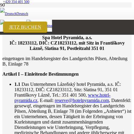
+420 354 401 500
Allgemeine Bedingungen und
Deutsch
Konditionen
English
Čeština
JETZ BUCHEN
Spa Hotel Pyramida, a.s.
IČ: 18233112, DIČ: CZ18233112, mit Sitz in Františkovy
Lázně, Slatina 91, Postleitzahl 351 01
eingetragen im Handelsregister des Landgerichts Pilsen, Abteilung
B, Einlage 78
Artikel I – Einleitende Bestimmungen
1.1
Das Unternehmen Lázeňský hotel Pyramida, a.s. IČ:
18233112, DIČ: CZ18233112, Sitz: Slatina 91, 351 01
Františkovy Lázně, Tel.: 351 401 500,
www.hotel-
pyramida.cz
, E-mail:
reserve@hotelpyramida.com
, Datenfeld:
gexewqf, eingetragen im Handelsregister des Landgerichts
Pilsen, Abteilung B, Einlage 78 (im Folgenden „Anbieter“) ist
ein Unternehmen, dessen Tätigkeit in der Erbringung von
Kurleistungen und damit zusammenhängenden
Dienstleistungen wie Unterbringung, Verpflegung,
medizinische Behandlungen und andere üblicherweise mit