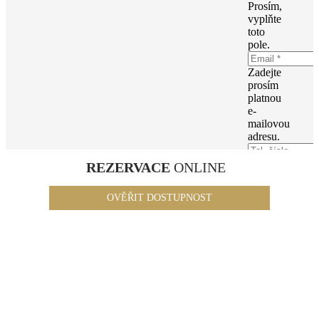
Prosím,
vyplňte
toto
pole.
Zadejte
prosím
platnou
e-
mailovou
adresu.
Prosím,
REZERVACE
ONLINE
vyplňte
toto
OVĚŘIT DOSTUPNOST
pole.
Zvolte
prosím
nejdříve
nějakou
možnost.
Zvolte