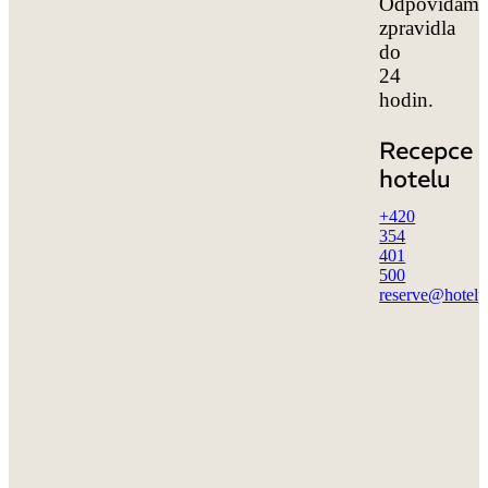
Odpovídám
zpravidla
do
24
hodin.
Recepce
hotelu
+420
354
401
500
reserve@hotel