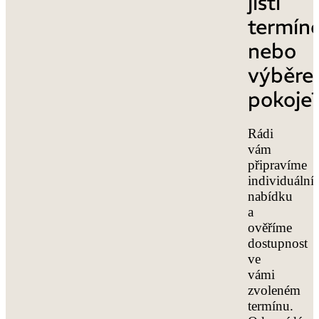
jistí
termín
nebo
výběr
pokoje
Rádi
vám
připravíme
individuální
nabídku
a
ověříme
dostupnost
ve
vámi
zvoleném
termínu.