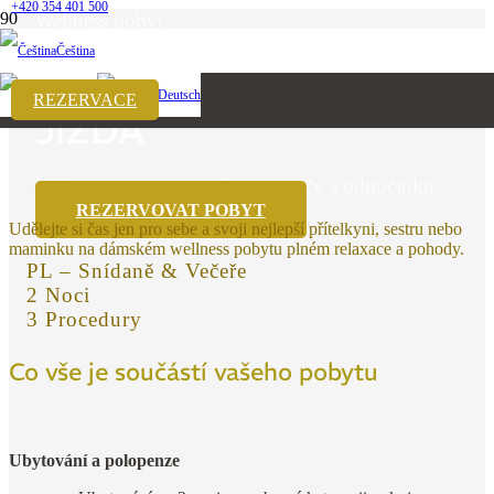
+420 354 401 500
Wellness pobyt
Čeština
DÁMSKÁ WELLNESS
English
Deutsch
REZERVACE
JÍZDA
Užijte si společné chvíle plné péče a odpočinku.
REZERVOVAT POBYT
Udělejte si čas jen pro sebe a svoji nejlepší přítelkyni, sestru nebo
maminku na dámském wellness pobytu plném relaxace a pohody.
PL – Snídaně & Večeře
2 Noci
3 Procedury
Co vše je součástí vašeho pobytu
Ubytování a polopenze