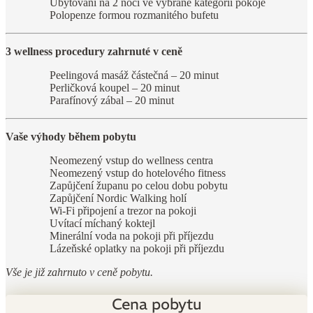
Ubytování na 2 noci ve vybrané kategorii pokoje
Polopenze formou rozmanitého bufetu
3 wellness procedury zahrnuté v ceně
Peelingová masáž částečná – 20 minut
Perličková koupel – 20 minut
Parafínový zábal – 20 minut
Vaše výhody během pobytu
Neomezený vstup do wellness centra
Neomezený vstup do hotelového fitness
Zapůjčení županu po celou dobu pobytu
Zapůjčení Nordic Walking holí
Wi-Fi připojení a trezor na pokoji
Uvítací míchaný koktejl
Minerální voda na pokoji při příjezdu
Lázeňské oplatky na pokoji při příjezdu
Vše je již zahrnuto v ceně pobytu.
Cena pobytu