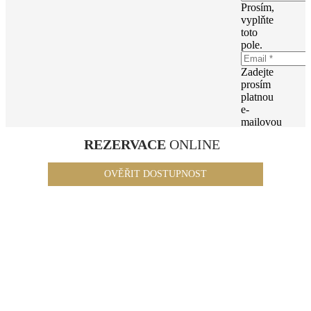
Prosím,
vyplňte
toto
pole.
Zadejte
prosím
platnou
e-
mailovou
adresu.
REZERVACE
ONLINE
Prosím,
vyplňte
OVĚŘIT DOSTUPNOST
toto
pole.
Zvolte
prosím
nejdříve
nějakou
možnost.
Zvolte