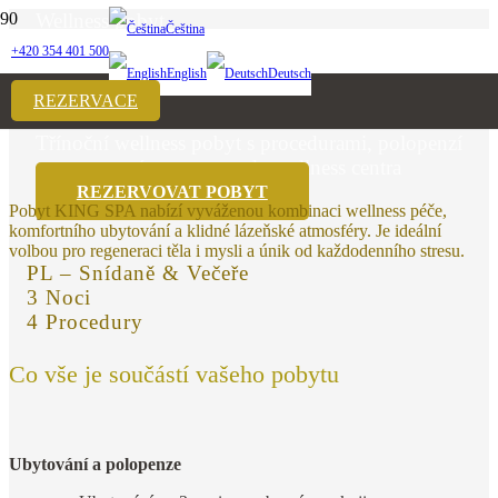
Wellness pobyt
Čeština
+420 354 401 500
English
Deutsch
KING SPA
REZERVACE
Třínoční wellness pobyt s procedurami, polopenzí
a neomezeným vstupem do wellness centra
REZERVOVAT POBYT
Pobyt KING SPA nabízí vyváženou kombinaci wellness péče,
komfortního ubytování a klidné lázeňské atmosféry. Je ideální
volbou pro regeneraci těla i mysli a únik od každodenního stresu.
PL – Snídaně & Večeře
3 Noci
4 Procedury
Co vše je součástí vašeho pobytu
Ubytování a polopenze