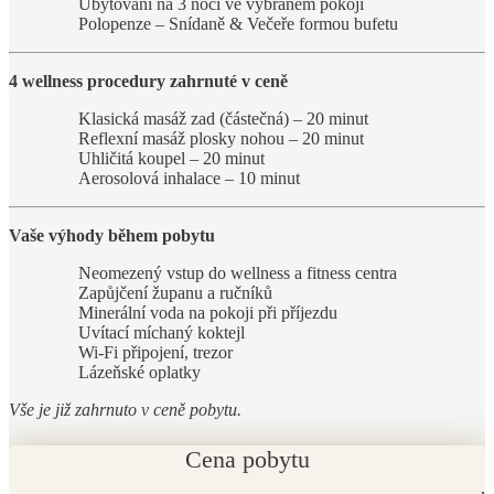
Ubytování na 3 noci ve vybraném pokoji
Polopenze – Snídaně & Večeře formou bufetu
4 wellness procedury zahrnuté v ceně
Klasická masáž zad (částečná) – 20 minut
Reflexní masáž plosky nohou – 20 minut
Uhličitá koupel – 20 minut
Aerosolová inhalace – 10 minut
Vaše výhody během pobytu
Neomezený vstup do wellness a fitness centra
Zapůjčení županu a ručníků
Minerální voda na pokoji při příjezdu
Uvítací míchaný koktejl
Wi-Fi připojení, trezor
Lázeňské oplatky
Vše je již zahrnuto v ceně pobytu.
Cena pobytu