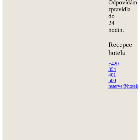
Odpovídáme
zpravidla
do
24
hodin.
Recepce
hotelu
+420
354
401
500
reserve@hotelp