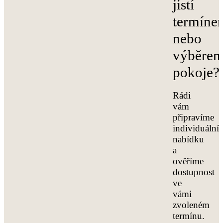
jistí
termíne
nebo
výběre
pokoje?
Rádi
vám
připravíme
individuální
nabídku
a
ověříme
dostupnost
ve
vámi
zvoleném
termínu.